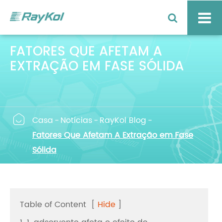
FATORES QUE AFETAM A
EXTRAÇÃO EM FASE SÓLIDA

Casa
Notícias
RayKol Blog
Fatores Que Afetam A Extração em Fase
Sólida
Table of Content
[
Hide
]