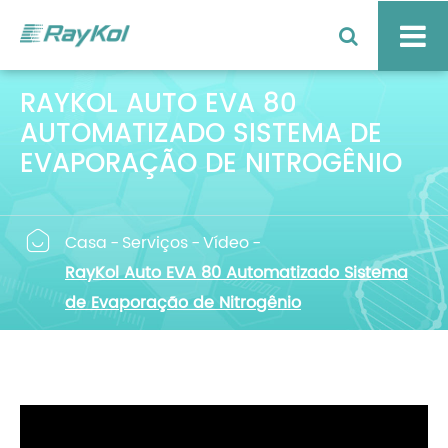
RAYKOL AUTO EVA 80
AUTOMATIZADO SISTEMA DE
EVAPORAÇÃO DE NITROGÊNIO

Casa
Serviços
Vídeo
RayKol Auto EVA 80 Automatizado Sistema
de Evaporação de Nitrogênio